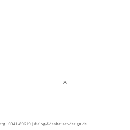
urg | 0941-80619 |
dialog@danhauser-design.de